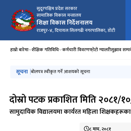
सुदूरपश्चिम प्रदेश सरकार
सामाजिक विकास मन्त्रालय
मुख
शिक्षा विकास निर्देशनालय
राजपुर-४, दिपायल सिलगढी नगरपालिका, डोटी
हाम्रो बारेमा
शैक्षिक गतिविधि
कर्मचारी विवरण
फो़टो ग्यालरी
सुझाव सम्पर
मुख्य नेभिगेसनमा जानुहोस्
सूचना
कार्यसम्पादन मूल्याङ्कनको आधारमा गरिने (७५ प्रतिशत) शिक्ष
बोलपत्र स्वीकृत गर्ने आशयको सूचना
लिखित स्पष्टीकरण पेश गर्ने सूचना ।
निम्न माध्यमिक तह तृतीय नियुक्ति तथा पदस्थापना सम्बन्धमा ।
SEE परीक्षा २०८२ समयतालिका ।
दोस्रो पटक प्रकाशित मिति २०८१/१
सामुदायिक विद्यालयमा कार्यरत महिला शिक्षकहरूका स्
८ माघ, २०८१